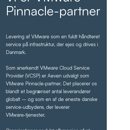
ybrid Cloud
Pinnacle-partner
etværk
AP Services
ecurity
Levering af VMware som en fuldt håndteret
upport Services
service på infrastruktur, der ejes og drives i
Danmark.
Som anerkendt VMware Cloud Service
Provider (VCSP) er Aeven udvalgt som
VMware Pinnacle‑partner. Det placerer os
blandt et begrænset antal leverandører
globalt – og som en af de eneste danske
service‑udbydere, der leverer
VMware‑tjenester.