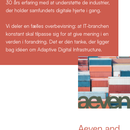
30 års erfaring med at understøtte de industrier,
der holder samfundets digitale hjerte i gang.
Vi deler en fælles overbevisning: at IT-branchen
konstant skal tilpasse sig for at give mening i en
verden i forandring. Det er dén tanke, der ligger
bag idéen om Adaptive Digital Infrastructure.
Aeven and